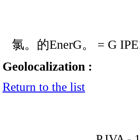
氯。的EnerG。 = G IP
Geolocalization :
Return to the list
P.IVA - 