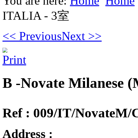
You are here:
Home
Home
ITALIA - 3室
<< Previous
Next >>
B -Novate Milanese 
Ref : 009/IT/NovateM/
Address :